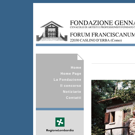
Home
Home Page
La Fondazione
Il concorso
Notiziario
Contatti