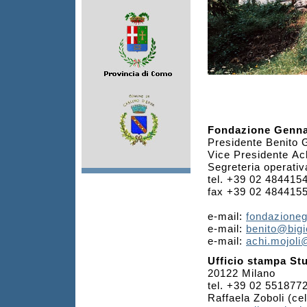
Fondazione Genna
Presidente Benito 
Vice Presidente Ach
Segreteria operati
tel. +39 02 4844154
fax +39 02 484415
e-mail:
fondazione
e-mail:
benito@big
e-mail:
achi.mojol
Ufficio stampa St
20122 Milano
tel. +39 02 551877
Raffaela Zoboli (ce